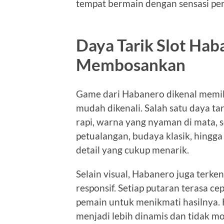
tempat bermain dengan sensasi per
Daya Tarik Slot Hab
Membosankan
Game dari Habanero dikenal memili
mudah dikenali. Salah satu daya t
rapi, warna yang nyaman di mata, 
petualangan, budaya klasik, hing
detail yang cukup menarik.
Selain visual, Habanero juga terk
responsif. Setiap putaran terasa 
pemain untuk menikmati hasilnya.
menjadi lebih dinamis dan tidak m