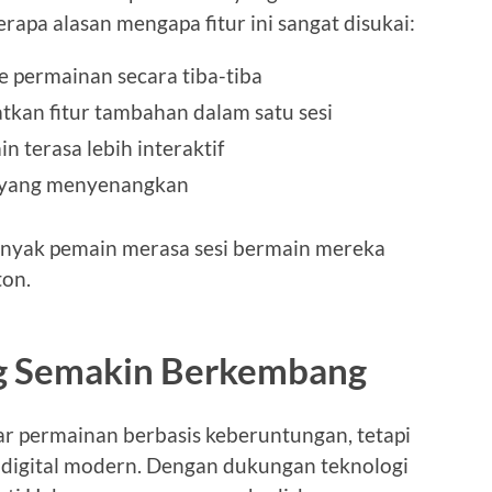
rapa alasan mengapa fitur ini sangat disukai:
 permainan secara tiba-tiba
an fitur tambahan dalam satu sesi
terasa lebih interaktif
n yang menyenangkan
nyak pemain merasa sesi bermain mereka
ton.
ng Semakin Berkembang
ar permainan berbasis keberuntungan, tetapi
 digital modern. Dengan dukungan teknologi