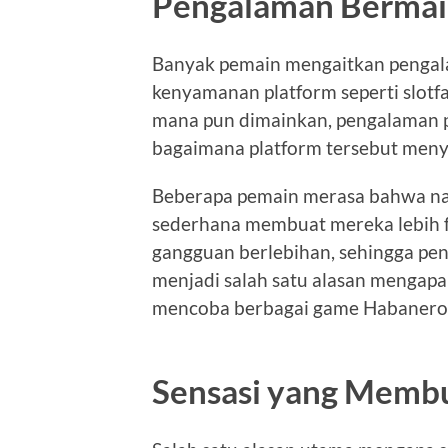
Pengalaman Bermain
Banyak pemain mengaitkan pengal
kenyamanan platform seperti slotf
mana pun dimainkan, pengalaman 
bagaimana platform tersebut meny
Beberapa pemain merasa bahwa na
sederhana membuat mereka lebih fo
gangguan berlebihan, sehingga peng
menjadi salah satu alasan mengap
mencoba berbagai game Habanero 
Sensasi yang Membu