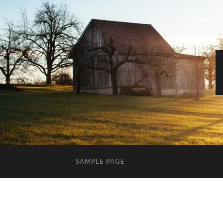
SAMPLE PAGE