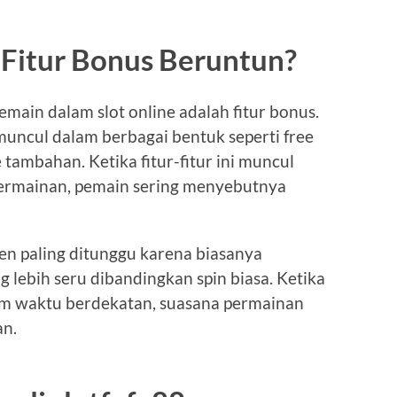
Fitur Bonus Beruntun?
pemain dalam slot online adalah fitur bonus.
 muncul dalam berbagai bentuk seperti free
 tambahan. Ketika fitur-fitur ini muncul
 permainan, pemain sering menyebutnya
en paling ditunggu karena biasanya
 lebih seru dibandingkan spin biasa. Ketika
alam waktu berdekatan, suasana permainan
an.