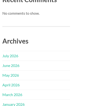
No comments to show.
Archives
July 2026
June 2026
May 2026
April 2026
March 2026
January 2026