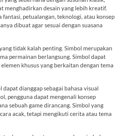
 menghadirkan desain yang lebih kreatif.
antasi, petualangan, teknologi, atau konsep
asanya dibuat agar sesuai dengan suasana
 yang tidak kalah penting. Simbol merupakan
ama permainan berlangsung. Simbol dapat
au elemen khusus yang berkaitan dengan tema
 dapat dianggap sebagai bahasa visual
bol, pengguna dapat mengenali konsep
a sebuah game dirancang. Simbol yang
cara acak, tetapi mengikuti cerita atau tema