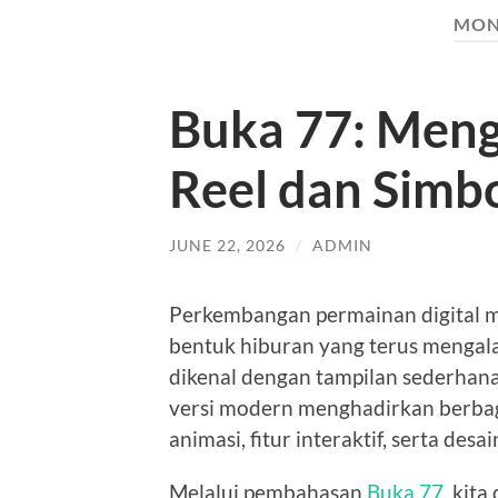
MON
Buka 77: Men
Reel dan Simbo
JUNE 22, 2026
/
ADMIN
Perkembangan permainan digital me
bentuk hiburan yang terus mengala
dikenal dengan tampilan sederhan
versi modern menghadirkan berbaga
animasi, fitur interaktif, serta des
Melalui pembahasan
Buka 77
, kit