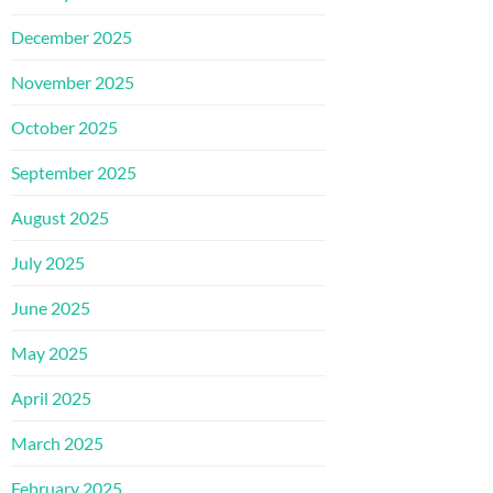
December 2025
November 2025
October 2025
September 2025
August 2025
July 2025
June 2025
May 2025
April 2025
March 2025
February 2025