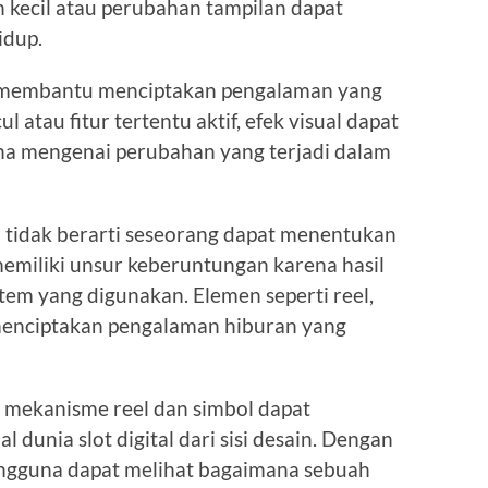
n kecil atau perubahan tampilan dapat
idup.
a membantu menciptakan pengalaman yang
l atau fitur tertentu aktif, efek visual dapat
a mengenai perubahan yang terjadi dalam
tidak berarti seseorang dapat menentukan
 memiliki unsur keberuntungan karena hasil
tem yang digunakan. Elemen seperti reel,
 menciptakan pengalaman hiburan yang
mekanisme reel dan simbol dapat
unia slot digital dari sisi desain. Dengan
ngguna dapat melihat bagaimana sebuah