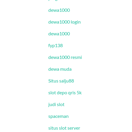
dewa1000
dewa1000 login
dewa1000
fyp138
dewa1000 resmi
dewa muda
Situs salju88
slot depo qris 5k
judi slot
spaceman
situs slot server