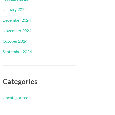
January 2025
December 2024
November 2024
October 2024
September 2024
Categories
Uncategorized