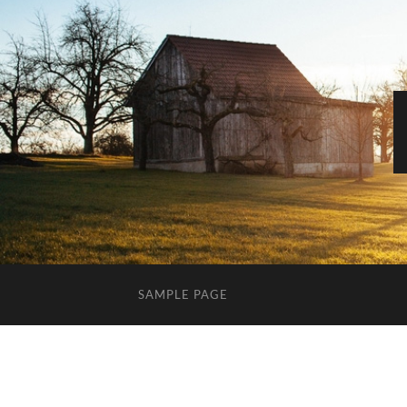
SAMPLE PAGE