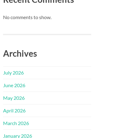
No comments to show.
Archives
July 2026
June 2026
May 2026
April 2026
March 2026
January 2026