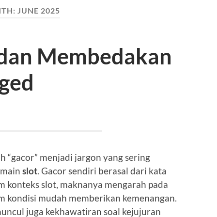
TH:
JUNE 2025
’ dan Membedakan
gged
ah “gacor” menjadi jargon yang sering
pemain
slot
. Gacor sendiri berasal dari kata
lam konteks slot, maknanya mengarah pada
am kondisi mudah memberikan kemenangan.
, muncul juga kekhawatiran soal kejujuran