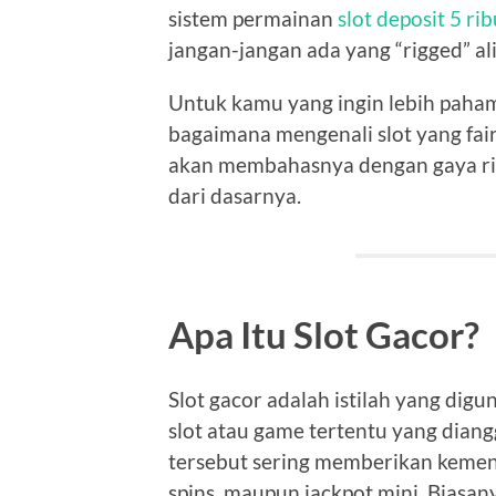
sistem permainan
slot deposit 5 ri
jangan-jangan ada yang “rigged” a
Untuk kamu yang ingin lebih paham
bagaimana mengenali slot yang fair
akan membahasnya dengan gaya ring
dari dasarnya.
Apa Itu Slot Gacor?
Slot gacor adalah istilah yang d
slot atau game tertentu yang diang
tersebut sering memberikan kemena
spins, maupun jackpot mini. Biasan