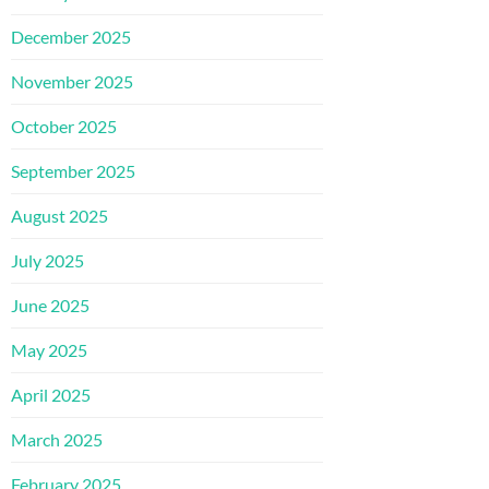
December 2025
November 2025
October 2025
September 2025
August 2025
July 2025
June 2025
May 2025
April 2025
March 2025
February 2025