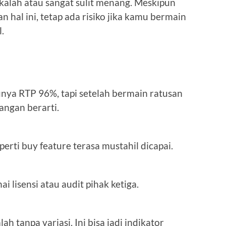
alah atau sangat sulit menang. Meskipun
 hal ini, tetap ada risiko jika kamu bermain
l.
ya RTP 96%, tapi setelah bermain ratusan
angan berarti.
perti buy feature terasa mustahil dicapai.
 lisensi atau audit pihak ketiga.
ah tanpa variasi. Ini bisa jadi indikator