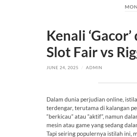
MON
Kenali ‘Gacor
Slot Fair vs Ri
JUNE 24, 2025
/
ADMIN
Dalam dunia perjudian online, istil
terdengar, terutama di kalangan 
“berkicau” atau “aktif”, namun da
mesin atau game yang sedang dal
Tapi seiring populernya istilah ini