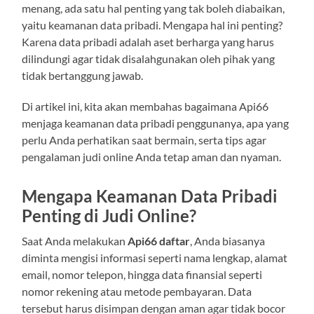
menang, ada satu hal penting yang tak boleh diabaikan,
yaitu keamanan data pribadi. Mengapa hal ini penting?
Karena data pribadi adalah aset berharga yang harus
dilindungi agar tidak disalahgunakan oleh pihak yang
tidak bertanggung jawab.
Di artikel ini, kita akan membahas bagaimana Api66
menjaga keamanan data pribadi penggunanya, apa yang
perlu Anda perhatikan saat bermain, serta tips agar
pengalaman judi online Anda tetap aman dan nyaman.
Mengapa Keamanan Data Pribadi
Penting di Judi Online?
Saat Anda melakukan
Api66 daftar
, Anda biasanya
diminta mengisi informasi seperti nama lengkap, alamat
email, nomor telepon, hingga data finansial seperti
nomor rekening atau metode pembayaran. Data
tersebut harus disimpan dengan aman agar tidak bocor