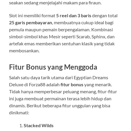
seakan sedang menjelajahi makam para firaun.
Slot ini memiliki format
5 reel dan 3 baris
dengan total
25 garis pembayaran
, membuatnya cukup ideal bagi
pemula maupun pemain berpengalaman. Kombinasi
simbol-simbol khas Mesir seperti Scarab, Sphinx, dan
artefak emas memberikan sentuhan klasik yang tidak
membosankan.
Fitur Bonus yang Menggoda
Salah satu daya tarik utama dari Egyptian Dreams
Deluxe di Forza88 adalah
fitur bonus
yang menarik.
Tidak hanya memperbesar peluang menang, fitur-fitur
ini juga membuat permainan terasa lebih hidup dan
dinamis. Berikut beberapa fitur unggulan yang bisa
dinikmati:
Stacked Wilds