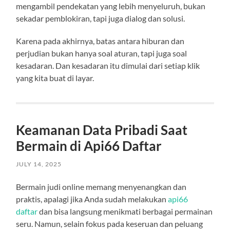
mengambil pendekatan yang lebih menyeluruh, bukan
sekadar pemblokiran, tapi juga dialog dan solusi.
Karena pada akhirnya, batas antara hiburan dan
perjudian bukan hanya soal aturan, tapi juga soal
kesadaran. Dan kesadaran itu dimulai dari setiap klik
yang kita buat di layar.
Keamanan Data Pribadi Saat
Bermain di Api66 Daftar
JULY 14, 2025
Bermain judi online memang menyenangkan dan
praktis, apalagi jika Anda sudah melakukan
api66
daftar
dan bisa langsung menikmati berbagai permainan
seru. Namun, selain fokus pada keseruan dan peluang