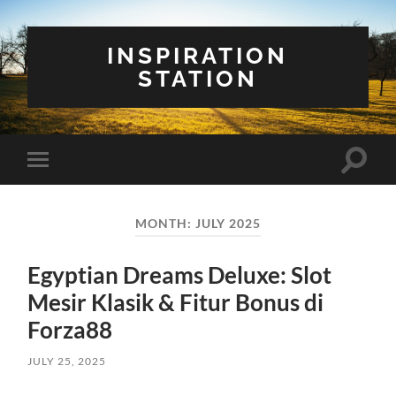
INSPIRATION
STATION
Toggle
Toggle
search
mobile
field
menu
MONTH:
JULY 2025
Egyptian Dreams Deluxe: Slot
Mesir Klasik & Fitur Bonus di
Forza88
JULY 25, 2025