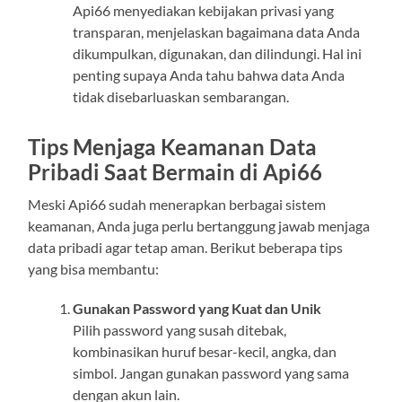
Api66 menyediakan kebijakan privasi yang
transparan, menjelaskan bagaimana data Anda
dikumpulkan, digunakan, dan dilindungi. Hal ini
penting supaya Anda tahu bahwa data Anda
tidak disebarluaskan sembarangan.
Tips Menjaga Keamanan Data
Pribadi Saat Bermain di Api66
Meski Api66 sudah menerapkan berbagai sistem
keamanan, Anda juga perlu bertanggung jawab menjaga
data pribadi agar tetap aman. Berikut beberapa tips
yang bisa membantu:
Gunakan Password yang Kuat dan Unik
Pilih password yang susah ditebak,
kombinasikan huruf besar-kecil, angka, dan
simbol. Jangan gunakan password yang sama
dengan akun lain.