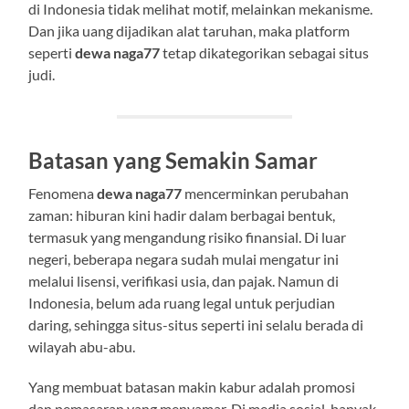
di Indonesia tidak melihat motif, melainkan mekanisme.
Dan jika uang dijadikan alat taruhan, maka platform
seperti
dewa naga77
tetap dikategorikan sebagai situs
judi.
Batasan yang Semakin Samar
Fenomena
dewa naga77
mencerminkan perubahan
zaman: hiburan kini hadir dalam berbagai bentuk,
termasuk yang mengandung risiko finansial. Di luar
negeri, beberapa negara sudah mulai mengatur ini
melalui lisensi, verifikasi usia, dan pajak. Namun di
Indonesia, belum ada ruang legal untuk perjudian
daring, sehingga situs-situs seperti ini selalu berada di
wilayah abu-abu.
Yang membuat batasan makin kabur adalah promosi
dan pemasaran yang menyamar. Di media sosial, banyak