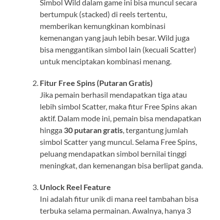
Simbol Wild dalam game ini bisa muncul secara
bertumpuk (stacked) di reels tertentu,
memberikan kemungkinan kombinasi
kemenangan yang jauh lebih besar. Wild juga
bisa menggantikan simbol lain (kecuali Scatter)
untuk menciptakan kombinasi menang.
Fitur Free Spins (Putaran Gratis)
Jika pemain berhasil mendapatkan tiga atau
lebih simbol Scatter, maka fitur Free Spins akan
aktif. Dalam mode ini, pemain bisa mendapatkan
hingga
30 putaran gratis
, tergantung jumlah
simbol Scatter yang muncul. Selama Free Spins,
peluang mendapatkan simbol bernilai tinggi
meningkat, dan kemenangan bisa berlipat ganda.
Unlock Reel Feature
Ini adalah fitur unik di mana reel tambahan bisa
terbuka selama permainan. Awalnya, hanya 3