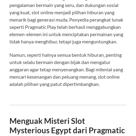
pengalaman bermain yang seru, dan dukungan sosial
yang kuat, slot online menjadi pilihan hiburan yang
menarik bagi generasi muda. Penyedia perangkat lunak
seperti Pragmatic Play telah berhasil menggabungkan
elemen-elemen ini untuk menciptakan permainan yang
tidak hanya menghibur, tetapi juga menguntungkan.
Namun, seperti halnya semua bentuk hiburan, penting
untuk selalu bermain dengan bijak dan mengatur
anggaran agar tetap menyenangkan. Bagi milenial yang
mencari kesenangan dan peluang menang, slot online
adalah pilihan yang patut dipertimbangkan.
Menguak Misteri Slot
Mysterious Egypt dari Pragmatic