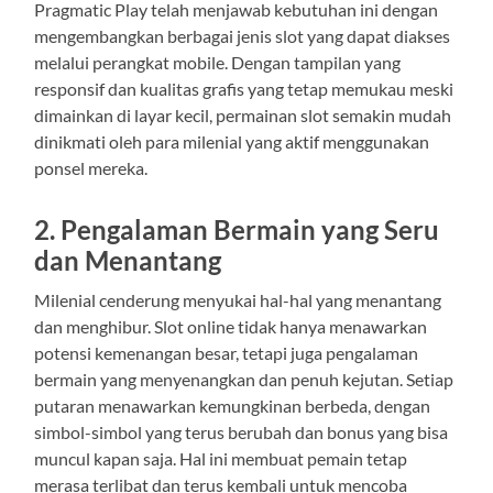
Pragmatic Play telah menjawab kebutuhan ini dengan
mengembangkan berbagai jenis slot yang dapat diakses
melalui perangkat mobile. Dengan tampilan yang
responsif dan kualitas grafis yang tetap memukau meski
dimainkan di layar kecil, permainan slot semakin mudah
dinikmati oleh para milenial yang aktif menggunakan
ponsel mereka.
2. Pengalaman Bermain yang Seru
dan Menantang
Milenial cenderung menyukai hal-hal yang menantang
dan menghibur. Slot online tidak hanya menawarkan
potensi kemenangan besar, tetapi juga pengalaman
bermain yang menyenangkan dan penuh kejutan. Setiap
putaran menawarkan kemungkinan berbeda, dengan
simbol-simbol yang terus berubah dan bonus yang bisa
muncul kapan saja. Hal ini membuat pemain tetap
merasa terlibat dan terus kembali untuk mencoba