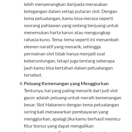
lebih menyenangkan daripada merasakan
ketegangan dalam setiap putaran slot. Dengan
tema petualangan, kamu bisa merasa seperti
seorang pahlawan yang sedang berjuang untuk
menemukan harta karun atau mengungkap
rahasia kuno. Tema-tema seperti ini menambah
elemen naratif yang menarik, sehingga
permainan slot tidak hanya menjadi soal
keberuntungan, tetapi juga tentang seberapa
jauh kamu bisa bertahan dalam petualangan
tersebut.
Peluang Kemenangan yang Menggiurkan
Tentunya, hal yang paling menarik dari judi slot
gacor adalah peluang untuk meraih kemenangan
besar. Slot Habanero dengan tema petualangan
sering kali menawarkan pembayaran yang
menggiurkan, apalagi jika kamu berhasil memicu
fitur bonus yang dapat mengalikan