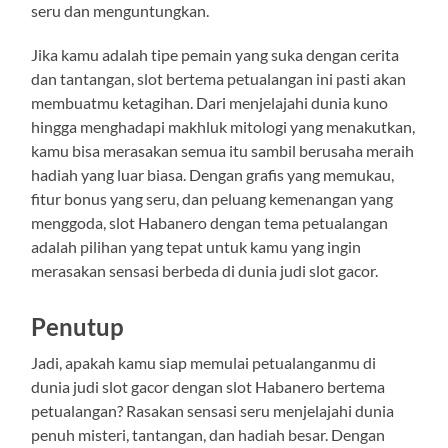
seru dan menguntungkan.
Jika kamu adalah tipe pemain yang suka dengan cerita
dan tantangan, slot bertema petualangan ini pasti akan
membuatmu ketagihan. Dari menjelajahi dunia kuno
hingga menghadapi makhluk mitologi yang menakutkan,
kamu bisa merasakan semua itu sambil berusaha meraih
hadiah yang luar biasa. Dengan grafis yang memukau,
fitur bonus yang seru, dan peluang kemenangan yang
menggoda, slot Habanero dengan tema petualangan
adalah pilihan yang tepat untuk kamu yang ingin
merasakan sensasi berbeda di dunia judi slot gacor.
Penutup
Jadi, apakah kamu siap memulai petualanganmu di
dunia judi slot gacor dengan slot Habanero bertema
petualangan? Rasakan sensasi seru menjelajahi dunia
penuh misteri, tantangan, dan hadiah besar. Dengan