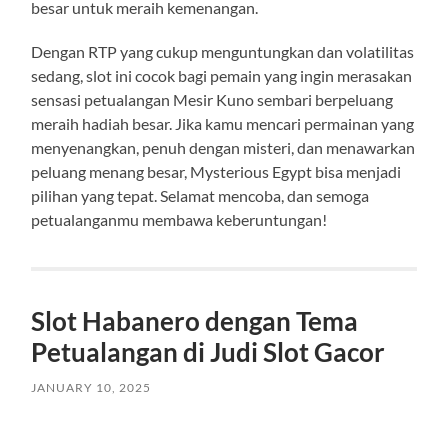
besar untuk meraih kemenangan.
Dengan RTP yang cukup menguntungkan dan volatilitas
sedang, slot ini cocok bagi pemain yang ingin merasakan
sensasi petualangan Mesir Kuno sembari berpeluang
meraih hadiah besar. Jika kamu mencari permainan yang
menyenangkan, penuh dengan misteri, dan menawarkan
peluang menang besar, Mysterious Egypt bisa menjadi
pilihan yang tepat. Selamat mencoba, dan semoga
petualanganmu membawa keberuntungan!
Slot Habanero dengan Tema
Petualangan di Judi Slot Gacor
JANUARY 10, 2025