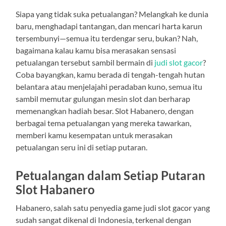
Siapa yang tidak suka petualangan? Melangkah ke dunia
baru, menghadapi tantangan, dan mencari harta karun
tersembunyi—semua itu terdengar seru, bukan? Nah,
bagaimana kalau kamu bisa merasakan sensasi
petualangan tersebut sambil bermain di
judi slot gacor
?
Coba bayangkan, kamu berada di tengah-tengah hutan
belantara atau menjelajahi peradaban kuno, semua itu
sambil memutar gulungan mesin slot dan berharap
memenangkan hadiah besar. Slot Habanero, dengan
berbagai tema petualangan yang mereka tawarkan,
memberi kamu kesempatan untuk merasakan
petualangan seru ini di setiap putaran.
Petualangan dalam Setiap Putaran
Slot Habanero
Habanero, salah satu penyedia game judi slot gacor yang
sudah sangat dikenal di Indonesia, terkenal dengan