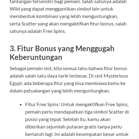
tantangan tersendiri bagi pemain. Salah satunya adalah
Wild yang dapat menggantikan simbol lain untuk
membentuk kombinasi yang lebih menguntungkan,
serta Scatter yang akan mengaktifkan fitur bonus, salah
satunya adalah Free Spins.
3. Fitur Bonus yang Menggugah
Keberuntungan
Sebagai pemain slot, kita semua tahu bahwa fitur bonus
adalah salah satu daya tarik terbesar. Di slot Mysterious
Egypt, ada beberapa fitur yang bisa membawa kamu ke
dalam petualangan yang lebih menguntungkan.
Fitur Free Spins: Untuk mengaktifkan Free Spins,
pemain perlu mendapatkan tiga simbol Scatter di
posisi yang tepat. Setelah itu, kamu akan
diberikan sejumlah putaran gratis tanpa perlu
bertaruh lagi. Ini adalah kesempatan besar untuk