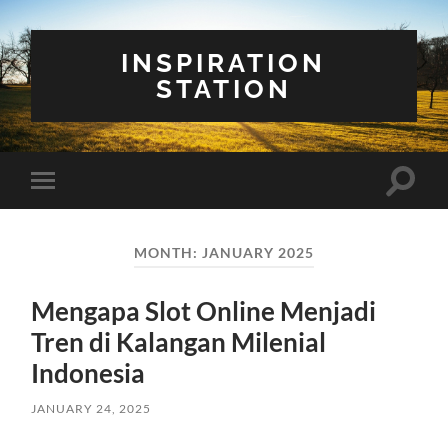
INSPIRATION
STATION
Toggle
Toggle
search
mobile
field
menu
MONTH:
JANUARY 2025
Mengapa Slot Online Menjadi
Tren di Kalangan Milenial
Indonesia
JANUARY 24, 2025