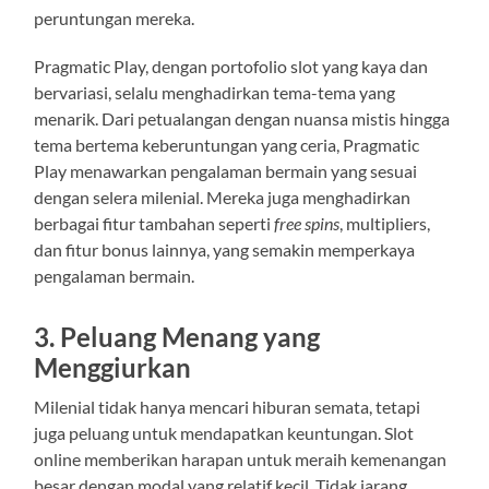
peruntungan mereka.
Pragmatic Play, dengan portofolio slot yang kaya dan
bervariasi, selalu menghadirkan tema-tema yang
menarik. Dari petualangan dengan nuansa mistis hingga
tema bertema keberuntungan yang ceria, Pragmatic
Play menawarkan pengalaman bermain yang sesuai
dengan selera milenial. Mereka juga menghadirkan
berbagai fitur tambahan seperti
free spins
, multipliers,
dan fitur bonus lainnya, yang semakin memperkaya
pengalaman bermain.
3. Peluang Menang yang
Menggiurkan
Milenial tidak hanya mencari hiburan semata, tetapi
juga peluang untuk mendapatkan keuntungan. Slot
online memberikan harapan untuk meraih kemenangan
besar dengan modal yang relatif kecil. Tidak jarang,