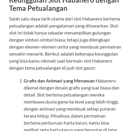
Tema Petualangan
Salah satu daya tarik utama dari slot Habanero bertema
petualangan adalah pengalaman yang ditawarkan. Slot-
slot ini tidak hanya sekadar menampilkan gulungan
dengan simbol-simbol biasa, tetapi juga dilengkapi
dengan elemen-elemen cerita yang membuat permainan
semakin menarik. Berikut adalah beberapa keunggulan
yang bisa kamu nikmati saat bermain slot Habanero
dengan tema petualangan di judi slot gacor:
Grafis dan Animasi yang Menawan
Habanero
dikenal dengan desain grafis yang luar biasa dan
detail. Slot bertema petualangan mereka
membawa dunia game ke level yang lebih tinggi,
dengan animasi yang membuat setiap putaran
terasa hidup. Misalnya, dalam permainan
bertema perburuan harta karun, kamu bisa
melihat peta harta karun yang berputar di latar