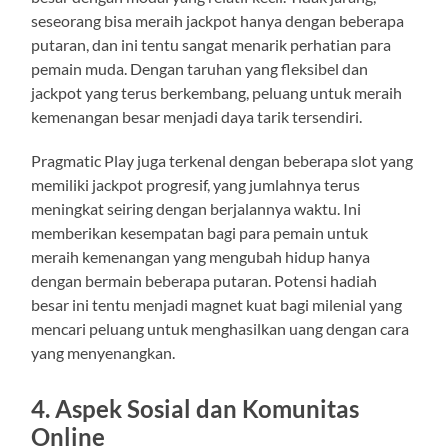
seseorang bisa meraih jackpot hanya dengan beberapa
putaran, dan ini tentu sangat menarik perhatian para
pemain muda. Dengan taruhan yang fleksibel dan
jackpot yang terus berkembang, peluang untuk meraih
kemenangan besar menjadi daya tarik tersendiri.
Pragmatic Play juga terkenal dengan beberapa slot yang
memiliki jackpot progresif, yang jumlahnya terus
meningkat seiring dengan berjalannya waktu. Ini
memberikan kesempatan bagi para pemain untuk
meraih kemenangan yang mengubah hidup hanya
dengan bermain beberapa putaran. Potensi hadiah
besar ini tentu menjadi magnet kuat bagi milenial yang
mencari peluang untuk menghasilkan uang dengan cara
yang menyenangkan.
4. Aspek Sosial dan Komunitas
Online