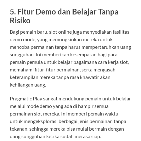
5. Fitur Demo dan Belajar Tanpa
Risiko
Bagi pemain baru, slot online juga menyediakan fasilitas
demo mode, yang memungkinkan mereka untuk
mencoba permainan tanpa harus mempertaruhkan uang
sungguhan. Ini memberikan kesempatan bagi para
pemain pemula untuk belajar bagaimana cara kerja slot,
memahami fitur-fitur permainan, serta mengasah
keterampilan mereka tanpa rasa khawatir akan
kehilangan uang.
Pragmatic Play sangat mendukung pemain untuk belajar
melalui mode demo yang ada di hampir semua
permainan slot mereka. Ini memberi pemain waktu
untuk mengeksplorasi berbagai jenis permainan tanpa
tekanan, sehingga mereka bisa mulai bermain dengan
uang sungguhan ketika sudah merasa siap.