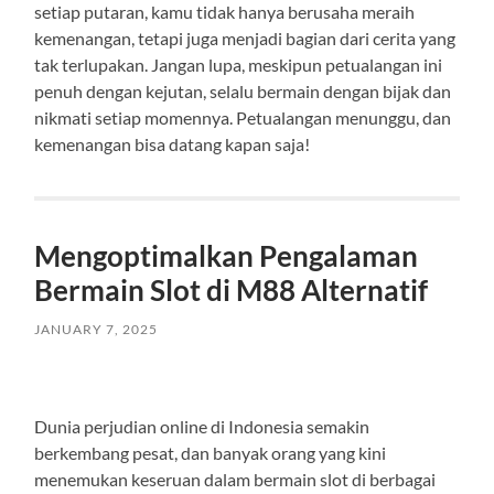
setiap putaran, kamu tidak hanya berusaha meraih
kemenangan, tetapi juga menjadi bagian dari cerita yang
tak terlupakan. Jangan lupa, meskipun petualangan ini
penuh dengan kejutan, selalu bermain dengan bijak dan
nikmati setiap momennya. Petualangan menunggu, dan
kemenangan bisa datang kapan saja!
Mengoptimalkan Pengalaman
Bermain Slot di M88 Alternatif
JANUARY 7, 2025
Dunia perjudian online di Indonesia semakin
berkembang pesat, dan banyak orang yang kini
menemukan keseruan dalam bermain slot di berbagai