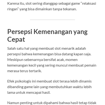
Karena itu, slot sering dianggap sebagai game “relaksasi
ringan” yang bisa dimainkan tanpa tekanan.
Persepsi Kemenangan yang
Cepat
Salah satu hal yang membuat slot menarik adalah
persepsi bahwa kemenangan bisa datang kapan saja.
Meskipun sebenarnya bersifat acak, momen
kemenangan kecil yang sering muncul membuat pemain
merasa terus tertarik.
Efek psikologis ini membuat slot terasa lebih dinamis
dibanding game lain yang membutuhkan waktu lebih
lama untuk mencapai hasil.
Namun penting untuk dipahami bahwa hasil tetap tidak