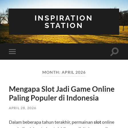
INSPIRATION
STATION
Toggle
Toggle
search
mobile
field
menu
MONTH:
APRIL 2026
Mengapa Slot Jadi Game Online
Paling Populer di Indonesia
APRIL 28, 2026
Dalam beberapa tahun terakhir, permainan
slot
online