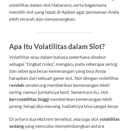
volatilitas dalam slot Habanero, serta bagaimana
memilih slot yang tepat di Apibet agar permainan Anda
lebih terarah dan menyenangkan.
Apa Itu Volatilitas dalam Slot?
Volatilitas atau dalam bahasa sederhana disebut
sebagai “tingkat risiko”, mengacu pada seberapa sering
dan seberapa besar kemenangan yang bisa Anda
harapkan dari sebuah game slot. Slot dengan volatilitas
rendah
cenderung memberikan kemenangan lebih
sering, namun jumlahnya kecil. Sementara itu, slot
bervolatilitas tinggi
memberikan kemenangan lebih
jarang, tetapi jika menang, hadiahnya bisa sangat besar.
Di antara dua ekstrem tersebut, ada juga slot
volatilitas
sedang
yang mencoba menyeimbangkan antara