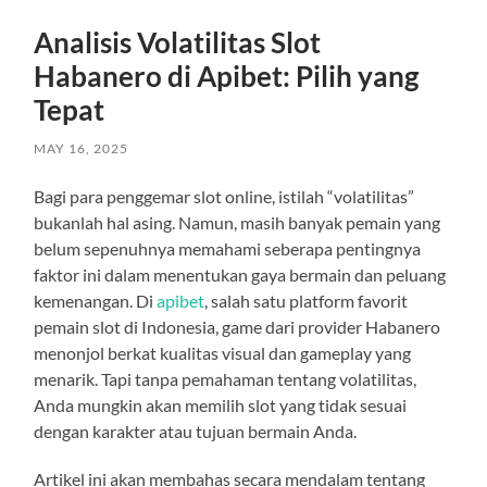
Analisis Volatilitas Slot
Habanero di Apibet: Pilih yang
Tepat
MAY 16, 2025
Bagi para penggemar slot online, istilah “volatilitas”
bukanlah hal asing. Namun, masih banyak pemain yang
belum sepenuhnya memahami seberapa pentingnya
faktor ini dalam menentukan gaya bermain dan peluang
kemenangan. Di
apibet
, salah satu platform favorit
pemain slot di Indonesia, game dari provider Habanero
menonjol berkat kualitas visual dan gameplay yang
menarik. Tapi tanpa pemahaman tentang volatilitas,
Anda mungkin akan memilih slot yang tidak sesuai
dengan karakter atau tujuan bermain Anda.
Artikel ini akan membahas secara mendalam tentang