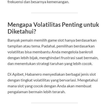
frekuensi dan besarnya kemenangan.
Mengapa Volatilitas Penting untuk
Diketahui?
Banyak pemain memilih game slot hanya berdasarkan
tampilan atau tema. Padahal, pemilihan berdasarkan
volatilitas bisa membantu Anda mengelola bankroll
dengan lebih bijak, menghindari frustrasi saat bermain,
dan menentukan strategi taruhan yang lebih cocok.
Di Apibet, Habanero menyediakan berbagai jenis slot
dengan tingkat volatilitas yang bervariasi. Mengetahui
mana slot yang cocok dengan Anda akan membuat
pengalaman bermain lebih terarah.