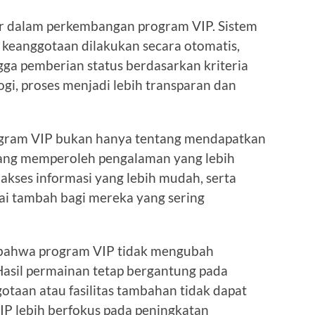
ar dalam perkembangan program VIP. Sistem
 keanggotaan dilakukan secara otomatis,
ngga pemberian status berdasarkan kriteria
gi, proses menjadi lebih transparan dan
ogram VIP bukan hanya tentang mendapatkan
entang memperoleh pengalaman yang lebih
akses informasi yang lebih mudah, serta
lai tambah bagi mereka yang sering
bahwa program VIP tidak mengubah
Hasil permainan tetap bergantung pada
gotaan atau fasilitas tambahan tidak dapat
P lebih berfokus pada peningkatan