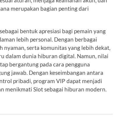
esuai aturan, menjaga keamanan akun, dan
sana merupakan bagian penting dari
 sebagai bentuk apresiasi bagi pemain yang
laman lebih personal. Dengan berbagai
ebih nyaman, serta komunitas yang lebih dekat,
 dalam dunia hiburan digital. Namun, nilai
etap bergantung pada cara pengguna
ung jawab. Dengan keseimbangan antara
ntrol pribadi, program VIP dapat menjadi
n menikmati Slot sebagai hiburan modern.