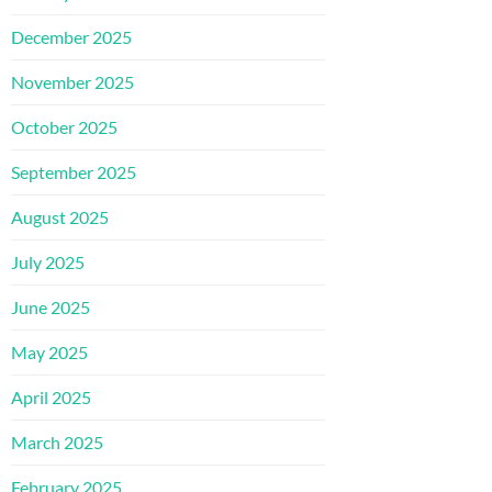
December 2025
November 2025
October 2025
September 2025
August 2025
July 2025
June 2025
May 2025
April 2025
March 2025
February 2025