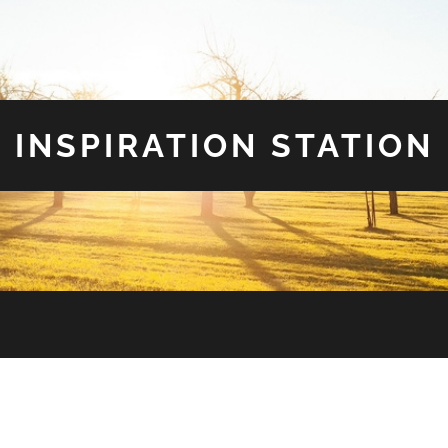
INSPIRATION STATION