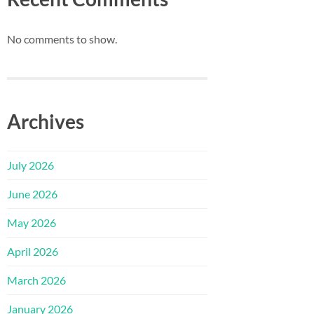
No comments to show.
Archives
July 2026
June 2026
May 2026
April 2026
March 2026
January 2026