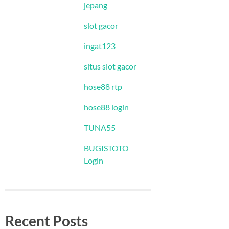
jepang
slot gacor
ingat123
situs slot gacor
hose88 rtp
hose88 login
TUN
A
55
BUGISTOTO
Login
Recent Posts