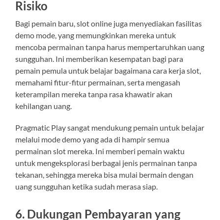
Risiko
Bagi pemain baru, slot online juga menyediakan fasilitas
demo mode, yang memungkinkan mereka untuk
mencoba permainan tanpa harus mempertaruhkan uang
sungguhan. Ini memberikan kesempatan bagi para
pemain pemula untuk belajar bagaimana cara kerja slot,
memahami fitur-fitur permainan, serta mengasah
keterampilan mereka tanpa rasa khawatir akan
kehilangan uang.
Pragmatic Play sangat mendukung pemain untuk belajar
melalui mode demo yang ada di hampir semua
permainan slot mereka. Ini memberi pemain waktu
untuk mengeksplorasi berbagai jenis permainan tanpa
tekanan, sehingga mereka bisa mulai bermain dengan
uang sungguhan ketika sudah merasa siap.
6. Dukungan Pembayaran yang