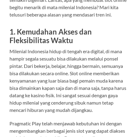
begitu menarik di mata milenial Indonesia? Mari kita
telusuri beberapa alasan yang mendasari tren ini.
1. Kemudahan Akses dan
Fleksibilitas Waktu
Milenial Indonesia hidup di tengah era digital, di mana
hampir segala sesuatu bisa dilakukan melalui ponsel
pintar. Dari bekerja, belajar, hingga bermain, semuanya
bisa dilakukan secara online. Slot online memberikan
kenyamanan yang luar biasa bagi pemain muda karena
bisa dimainkan kapan saja dan di mana saja, tanpa harus
datang ke kasino fisik. Ini sangat sesuai dengan gaya
hidup milenial yang cenderung sibuk namun tetap
mencari hiburan yang mudah dijangkau.
Pragmatic Play telah menjawab kebutuhan ini dengan
mengembangkan berbagai jenis slot yang dapat diakses