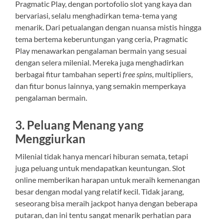
Pragmatic Play, dengan portofolio slot yang kaya dan
bervariasi, selalu menghadirkan tema-tema yang
menarik. Dari petualangan dengan nuansa mistis hingga
tema bertema keberuntungan yang ceria, Pragmatic
Play menawarkan pengalaman bermain yang sesuai
dengan selera milenial. Mereka juga menghadirkan
berbagai fitur tambahan seperti
free spins
, multipliers,
dan fitur bonus lainnya, yang semakin memperkaya
pengalaman bermain.
3. Peluang Menang yang
Menggiurkan
Milenial tidak hanya mencari hiburan semata, tetapi
juga peluang untuk mendapatkan keuntungan. Slot
online memberikan harapan untuk meraih kemenangan
besar dengan modal yang relatif kecil. Tidak jarang,
seseorang bisa meraih jackpot hanya dengan beberapa
putaran, dan ini tentu sangat menarik perhatian para