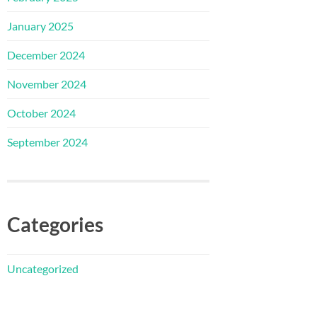
January 2025
December 2024
November 2024
October 2024
September 2024
Categories
Uncategorized