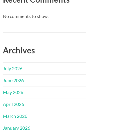
No comments to show.
Archives
July 2026
June 2026
May 2026
April 2026
March 2026
January 2026