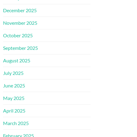
December 2025
November 2025
October 2025
September 2025
August 2025
July 2025
June 2025
May 2025
April 2025
March 2025
February 2025