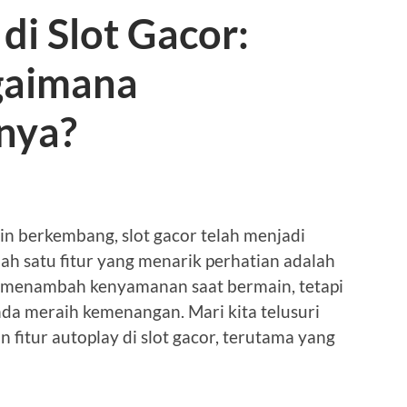
di Slot Gacor:
gaimana
nya?
in berkembang, slot gacor telah menjadi
ah satu fitur yang menarik perhatian adalah
nya menambah kenyamanan saat bermain, tetapi
da meraih kemenangan. Mari kita telusuri
itur autoplay di slot gacor, terutama yang