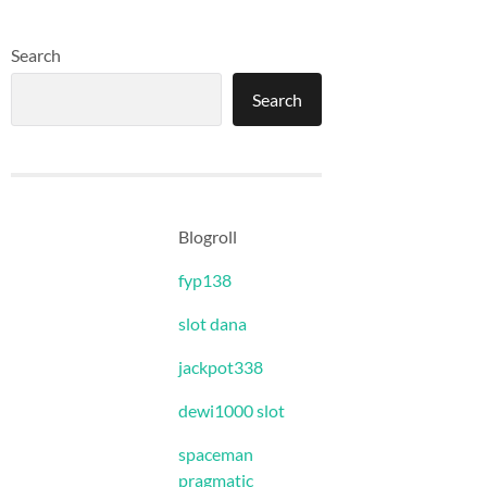
Search
Search
Blogroll
fyp138
slot dana
jackpot338
dewi1000 slot
spaceman
pragmatic