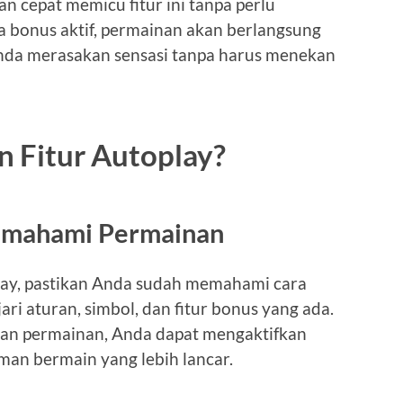
n cepat memicu fitur ini tanpa perlu
 bonus aktif, permainan akan berlangsung
nda merasakan sensasi tanpa harus menekan
 Fitur Autoplay?
emahami Permainan
ay, pastikan Anda sudah memahami cara
ari aturan, simbol, dan fitur bonus yang ada.
an permainan, Anda dapat mengaktifkan
an bermain yang lebih lancar.