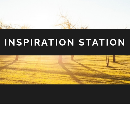
INSPIRATION STATION