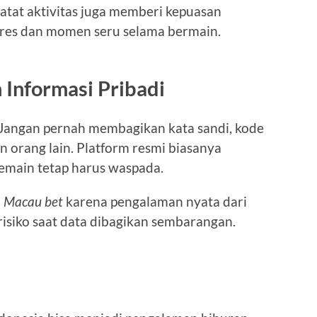
atat aktivitas juga memberi kepuasan
ogres dan momen seru selama bermain.
 Informasi Pribadi
 Jangan pernah membagikan kata sandi, kode
an orang lain. Platform resmi biasanya
pemain tetap harus waspada.
i
Macau bet
karena pengalaman nyata dari
siko saat data dibagikan sembarangan.