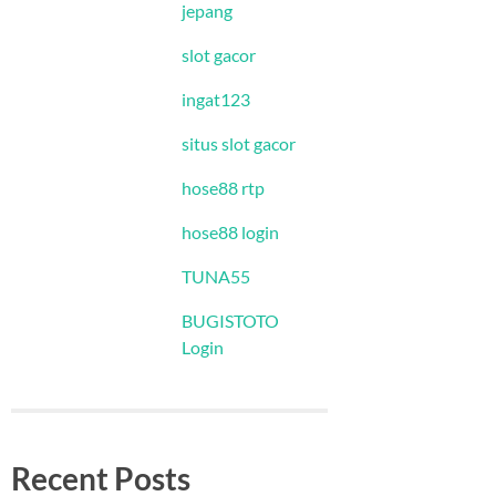
jepang
slot gacor
ingat123
situs slot gacor
hose88 rtp
hose88 login
TUN
A
55
BUGISTOTO
Login
Recent Posts