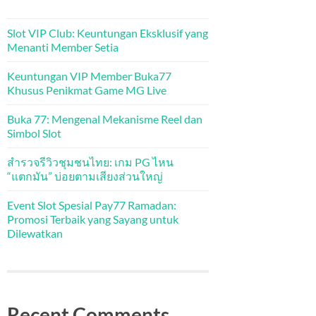
Slot VIP Club: Keuntungan Eksklusif yang
Menanti Member Setia
Keuntungan VIP Member Buka77
Khusus Penikmat Game MG Live
Buka 77: Mengenal Mekanisme Reel dan
Simbol Slot
สำรวจรีวิวชุมชนไทย: เกม PG ไหน
“แตกมัน” บ่อยตามเสียงส่วนใหญ่
Event Slot Spesial Pay77 Ramadan:
Promosi Terbaik yang Sayang untuk
Dilewatkan
Recent Comments