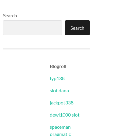
Search
Search
Blogroll
fyp138
slot dana
jackpot338
dewi1000 slot
spaceman
pragmatic