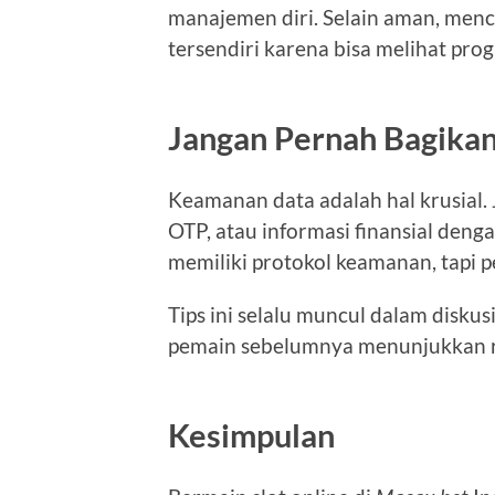
manajemen diri. Selain aman, menc
tersendiri karena bisa melihat pr
Jangan Pernah Bagikan
Keamanan data adalah hal krusial.
OTP, atau informasi finansial deng
memiliki protokol keamanan, tapi 
Tips ini selalu muncul dalam diskus
pemain sebelumnya menunjukkan ri
Kesimpulan