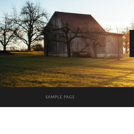
SAMPLE PAGE