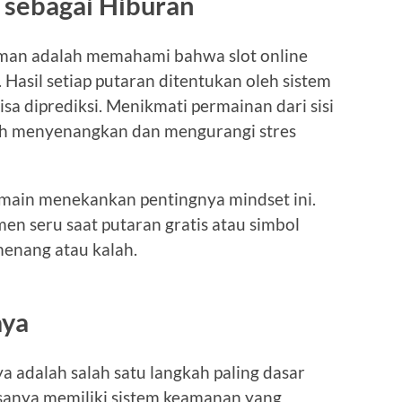
 sebagai Hiburan
man adalah memahami bahwa slot online
 Hasil setiap putaran ditentukan oleh sistem
sa diprediksi. Menikmati permainan dari sisi
h menyenangkan dan mengurangi stres
emain menekankan pentingnya mindset ini.
en seru saat putaran gratis atau simbol
menang atau kalah.
aya
a adalah salah satu langkah paling dasar
asanya memiliki sistem keamanan yang