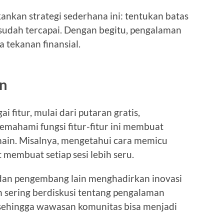
nkan strategi sederhana ini: tentukan batas
t sudah tercapai. Dengan begitu, pengalaman
tekanan finansial.
n
i fitur, mulai dari putaran gratis,
mahami fungsi fitur-fitur ini membuat
rmain. Misalnya, mengetahui cara memicu
membuat setiap sesi lebih seru.
dan pengembang lain menghadirkan inovasi
n sering berdiskusi tentang pengalaman
, sehingga wawasan komunitas bisa menjadi